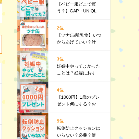
【ベビー服どこで買
う？】GAP・UNIQL
O・西松屋などみんな
のリアルを紹介！
2位
【ツナ缶/離乳食】いつ
からあげていい？汁
は？油は？下ごしらえ
｜栄養や選び方、調理
3位
のポイントなど詳しく
妊娠中やってよかった
解説
ことは？妊婦におすす
めのお出かけスポット
や持ち物リストも紹介
4位
【1000円】1歳のプレ
ゼント何にする？おす
すめのプチギフト10選
｜選び方のポイントも
5位
紹介
転倒防止クッションは
いらない？必要？使う