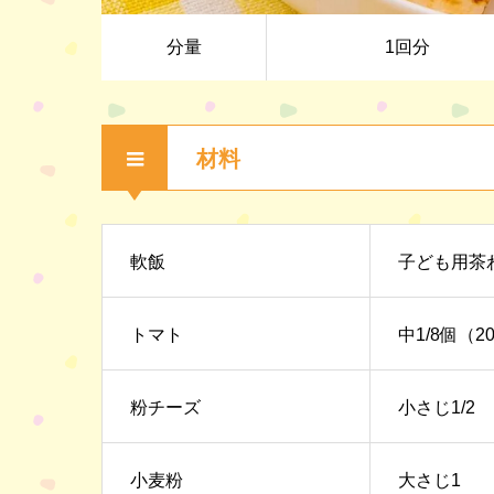
分量
1回分
材料
軟飯
子ども用茶
トマト
中1/8個（2
粉チーズ
小さじ1/2
小麦粉
大さじ1