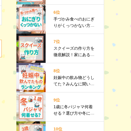
メリット・デメリット
やおすすめ商品も紹介
6位
手づかみ食べのおにぎ
りがくっつかない方法
は？注意点や手づかみ
食べレシピも紹介
7位
スクイーズの作り方を
徹底解説！家にあるも
のでカンタン手作り♪
おすすめ商品も
8位
妊娠中の飲み物どうし
てた？みんなに聞いた
おすすめをランキング
で紹介
9位
1歳に冬パジャマ何着
せる？選び方や冬にお
すすめのパジャマも紹
介
10位