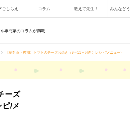
下ごしらえ
コラム
教えて先生！
みんなど
ピや専門家のコラムが満載！
【離乳食・後期】トマトのチーズお焼き（9～11ヶ月向けレシピ/メニュー)
チーズ
ピ/メ