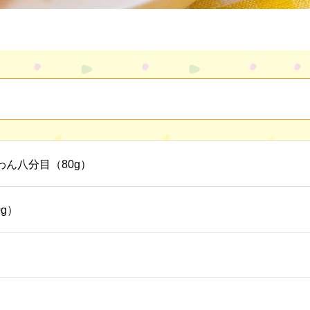
わん八分目（80g）
0g）