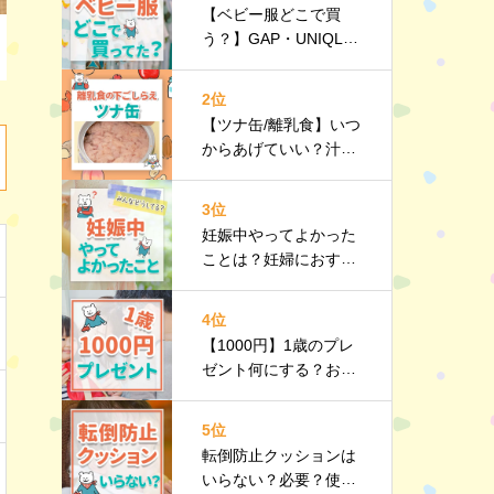
【ベビー服どこで買
う？】GAP・UNIQL
O・西松屋などみんな
のリアルを紹介！
2位
【ツナ缶/離乳食】いつ
からあげていい？汁
は？油は？下ごしらえ
｜栄養や選び方、調理
3位
のポイントなど詳しく
妊娠中やってよかった
解説
ことは？妊婦におすす
めのお出かけスポット
や持ち物リストも紹介
4位
【1000円】1歳のプレ
ゼント何にする？おす
すめのプチギフト10選
｜選び方のポイントも
5位
紹介
転倒防止クッションは
いらない？必要？使う