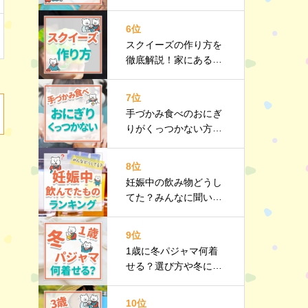
メリット・デメリット
やおすすめ商品も紹介
6位
スクイーズの作り方を
徹底解説！家にあるも
のでカンタン手作り♪
おすすめ商品も
7位
手づかみ食べのおにぎ
りがくっつかない方法
は？注意点や手づかみ
食べレシピも紹介
8位
妊娠中の飲み物どうし
てた？みんなに聞いた
おすすめをランキング
で紹介
9位
1歳に冬パジャマ何着
せる？選び方や冬にお
すすめのパジャマも紹
介
10位