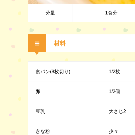
分量
1食分
材料
食パン(8枚切り)
1/2枚
卵
1/2個
豆乳
大さじ2
きな粉
少々