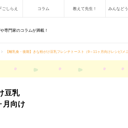
下ごしらえ
コラム
教えて先生！
みんなど
ピや専門家のコラムが満載！
【離乳食・後期】きな粉がけ豆乳フレンチトースト（9～11ヶ月向けレシピ/メニ
け豆乳
ヶ月向け