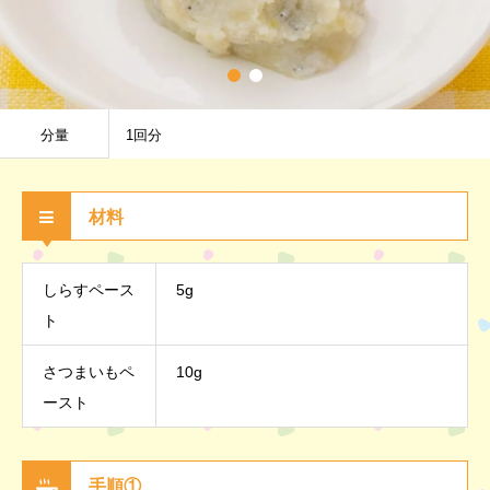
分量
1回分
材料
しらすペース
5g
ト
さつまいもペ
10g
ースト
手順①