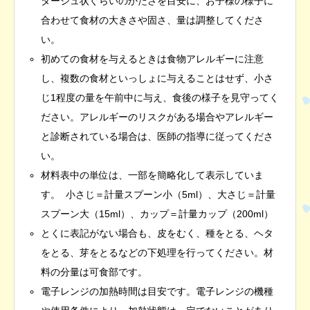
タージュ状ぐらいのかたさを目安に、お子様の様子に
合わせて食材の大きさや固さ、量は調整してくださ
い。
初めての食材を与えるときは食物アレルギーに注意
し、複数の食材といっしょに与えることはせず、小さ
じ1程度の量を午前中に与え、食後の様子を見守ってく
ださい。アレルギーのリスクがある場合やアレルギー
と診断されている場合は、医師の指導に従ってくださ
い。
材料表中の単位は、一部を簡略化して表示していま
す。 小さじ＝計量スプーン小（5ml）、大さじ＝計量
スプーン大（15ml）、カップ＝計量カップ（200ml）
とくに表記がない場合も、皮をむく、種をとる、ヘタ
をとる、芽をとるなどの下処理を行ってください。材
料の分量は可食部です。
電子レンジの加熱時間は目安です。電子レンジの機種