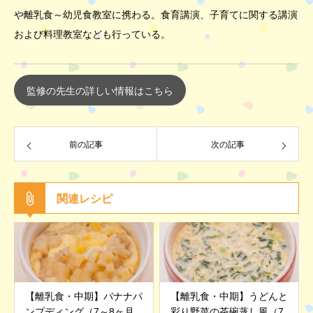
や離乳食～幼児食教室に携わる。食育講演、子育てに関する講演
および料理教室なども行っている。
監修の先生の詳しい情報はこちら
前の記事
次の記事
関連レシピ
【離乳食・中期】バナナパ
【離乳食・中期】うどんと
ンプディング（7～8ヶ月
彩り野菜の茶碗蒸し風（7