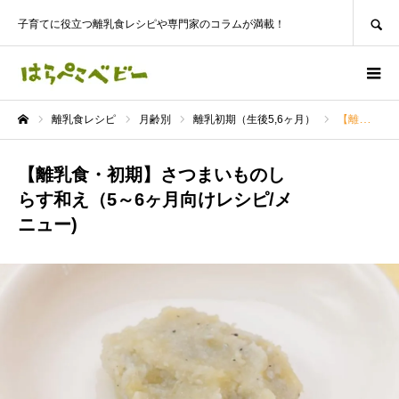
SEARCH
子育てに役立つ離乳食レシピや専門家のコラムが満載！
離乳食レシピ
月齢別
離乳初期（生後5,6ヶ月）
【離乳食・初期】さつまいものしらす和え（5～6ヶ月向けレシピ/メニュー)
ホーム
【離乳食・初期】さつまいものし
らす和え（5～6ヶ月向けレシピ/メ
ニュー)