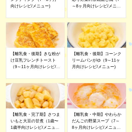
向けレシピ/メニュー)
～8ヶ月向けレシピ/メニュ
ー)
【離乳食・後期】きな粉が
【離乳食・後期】コーンク
け豆乳フレンチトースト
リームパンがゆ（9～11ヶ
（9～11ヶ月向けレシピ/メ
月向けレシピ/メニュー)
ニュー)
【離乳食・完了期】さつま
【離乳食・中期】やわらか
いもと大豆の甘煮（1歳〜
だんごの野菜スープ（7～
1歳半向けレシピ/メニュ
8ヶ月向けレシピ/メニュ