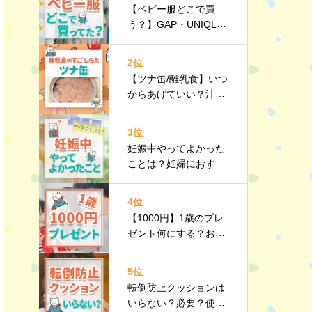
【ベビー服どこで買
う？】GAP・UNIQL
O・西松屋などみんな
のリアルを紹介！
2位
【ツナ缶/離乳食】いつ
からあげていい？汁
は？油は？下ごしらえ
｜栄養や選び方、調理
3位
のポイントなど詳しく
妊娠中やってよかった
解説
ことは？妊婦におすす
めのお出かけスポット
や持ち物リストも紹介
4位
【1000円】1歳のプレ
ゼント何にする？おす
すめのプチギフト10選
｜選び方のポイントも
5位
紹介
転倒防止クッションは
いらない？必要？使う