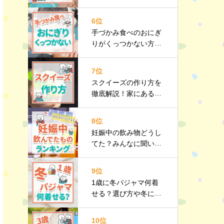
メリット・デメリット
やおすすめ商品も紹介
6位
手づかみ食べのおにぎ
りがくっつかない方法
は？注意点や手づかみ
食べレシピも紹介
7位
スクイーズの作り方を
徹底解説！家にあるも
のでカンタン手作り♪
おすすめ商品も
8位
妊娠中の飲み物どうし
てた？みんなに聞いた
おすすめをランキング
で紹介
9位
1歳に冬パジャマ何着
せる？選び方や冬にお
すすめのパジャマも紹
介
10位