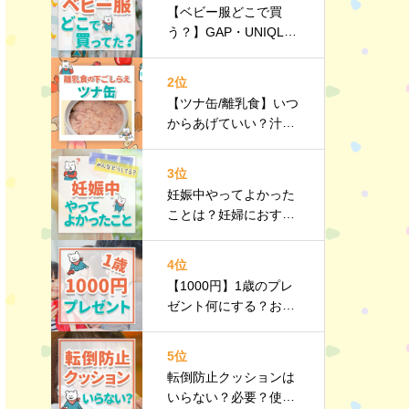
【ベビー服どこで買
う？】GAP・UNIQL
O・西松屋などみんな
のリアルを紹介！
2位
【ツナ缶/離乳食】いつ
からあげていい？汁
は？油は？下ごしらえ
｜栄養や選び方、調理
3位
のポイントなど詳しく
妊娠中やってよかった
解説
ことは？妊婦におすす
めのお出かけスポット
や持ち物リストも紹介
4位
【1000円】1歳のプレ
ゼント何にする？おす
すめのプチギフト10選
｜選び方のポイントも
5位
紹介
転倒防止クッションは
いらない？必要？使う