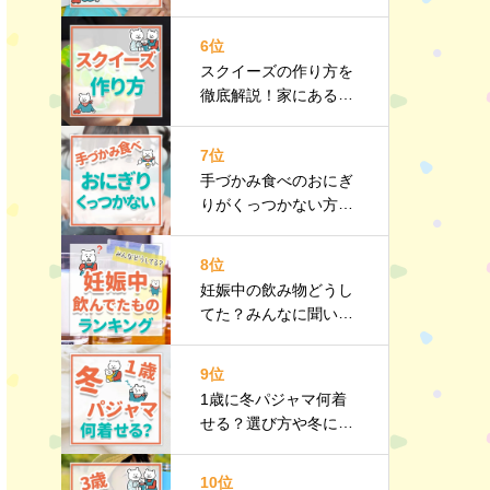
メリット・デメリット
やおすすめ商品も紹介
6位
スクイーズの作り方を
徹底解説！家にあるも
のでカンタン手作り♪
おすすめ商品も
7位
手づかみ食べのおにぎ
りがくっつかない方法
は？注意点や手づかみ
食べレシピも紹介
8位
妊娠中の飲み物どうし
てた？みんなに聞いた
おすすめをランキング
で紹介
9位
1歳に冬パジャマ何着
せる？選び方や冬にお
すすめのパジャマも紹
介
10位