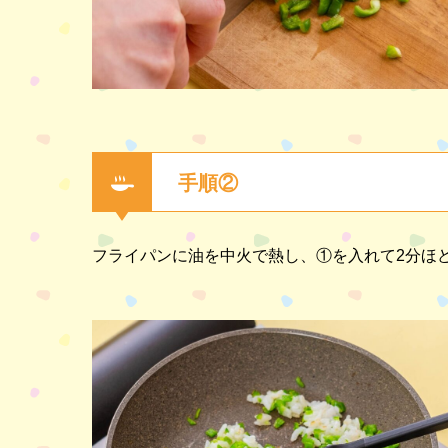
手順②
フライパンに油を中火で熱し、①を入れて2分ほ