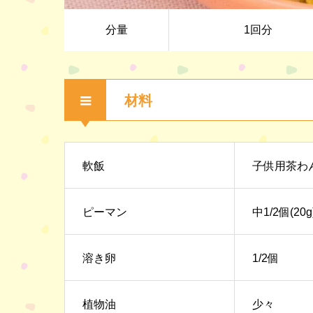
分量
1回分
材料
軟飯
子供用茶わん
ピーマン
中1/2個(20g
溶き卵
1/2個
植物油
少々