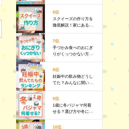
メリット・デメリット
やおすすめ商品も紹介
6位
スクイーズの作り方を
徹底解説！家にあるも
のでカンタン手作り♪
おすすめ商品も
7位
手づかみ食べのおにぎ
りがくっつかない方法
は？注意点や手づかみ
食べレシピも紹介
8位
妊娠中の飲み物どうし
てた？みんなに聞いた
おすすめをランキング
で紹介
9位
1歳に冬パジャマ何着
せる？選び方や冬にお
すすめのパジャマも紹
介
10位