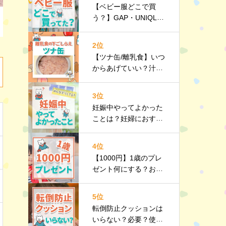
【ベビー服どこで買
う？】GAP・UNIQL
O・西松屋などみんな
のリアルを紹介！
2位
【ツナ缶/離乳食】いつ
からあげていい？汁
は？油は？下ごしらえ
｜栄養や選び方、調理
3位
のポイントなど詳しく
妊娠中やってよかった
解説
ことは？妊婦におすす
めのお出かけスポット
や持ち物リストも紹介
4位
【1000円】1歳のプレ
ゼント何にする？おす
すめのプチギフト10選
｜選び方のポイントも
5位
紹介
転倒防止クッションは
いらない？必要？使う