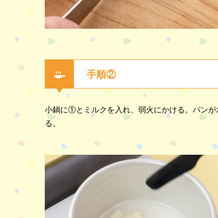
手順②
小鍋に①とミルクを入れ、弱火にかける。パンが
る。