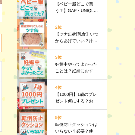
【ベビー服どこで買
う？】GAP・UNIQL
O・西松屋などみんな
のリアルを紹介！
2位
【ツナ缶/離乳食】いつ
からあげていい？汁
は？油は？下ごしらえ
｜栄養や選び方、調理
3位
のポイントなど詳しく
妊娠中やってよかった
解説
ことは？妊婦におすす
めのお出かけスポット
や持ち物リストも紹介
4位
【1000円】1歳のプレ
ゼント何にする？おす
すめのプチギフト10選
｜選び方のポイントも
5位
紹介
転倒防止クッションは
いらない？必要？使う