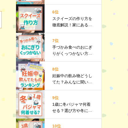
メリット・デメリット
やおすすめ商品も紹介
6位
スクイーズの作り方を
徹底解説！家にあるも
のでカンタン手作り♪
おすすめ商品も
7位
手づかみ食べのおにぎ
りがくっつかない方法
は？注意点や手づかみ
食べレシピも紹介
8位
妊娠中の飲み物どうし
てた？みんなに聞いた
おすすめをランキング
で紹介
9位
1歳に冬パジャマ何着
せる？選び方や冬にお
すすめのパジャマも紹
介
10位