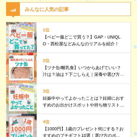
みんなに人気の記事
1位
【ベビー服どこで買う？】GAP・UNIQL
O・西松屋などみんなのリアルを紹介！
2位
【ツナ缶/離乳食】いつからあげていい？
汁は？油は？下ごしらえ｜栄養や選び方、
調理のポイントなど詳しく解説
3位
妊娠中やってよかったことは？妊婦におす
すめのお出かけスポットや持ち物リストも
紹介
4位
【1000円】1歳のプレゼント何にする？お
すすめのプチギフト10選｜選び方のポイ