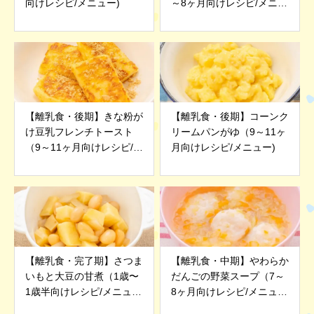
向けレシピ/メニュー)
～8ヶ月向けレシピ/メニュ
ー)
【離乳食・後期】きな粉が
【離乳食・後期】コーンク
け豆乳フレンチトースト
リームパンがゆ（9～11ヶ
（9～11ヶ月向けレシピ/メ
月向けレシピ/メニュー)
ニュー)
【離乳食・完了期】さつま
【離乳食・中期】やわらか
いもと大豆の甘煮（1歳〜
だんごの野菜スープ（7～
1歳半向けレシピ/メニュ
8ヶ月向けレシピ/メニュ
ー)
ー)