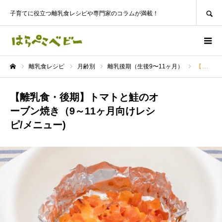
SEARCH
子育てに役立つ離乳食レシピや専門家のコラムが満載！
離乳食レシピ
月齢別
離乳後期（生後9〜11ヶ月）
【離乳食・後期】トマトと鮭のオーブン焼き（9～11ヶ月向けレシピ/メニュー)
ホーム
【離乳食・後期】トマトと鮭のオ
ーブン焼き（9～11ヶ月向けレシ
ピ/メニュー)