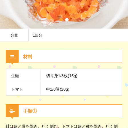
分量
1回分
材料
生鮭
切り身1/8枚(15g)
トマト
中1/8個(20g)
手順①
鮭は皮と骨を除き、粗く刻む。トマトは皮と種を除き、粗く刻