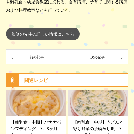
や離乳食～幼児食教室に携わる。食育講演、子育てに関する講演
および料理教室なども行っている。
監修の先生の詳しい情報はこちら
前の記事
次の記事
関連レシピ
【離乳食・中期】バナナパ
【離乳食・中期】うどんと
ンプディング（7～8ヶ月
彩り野菜の茶碗蒸し風（7