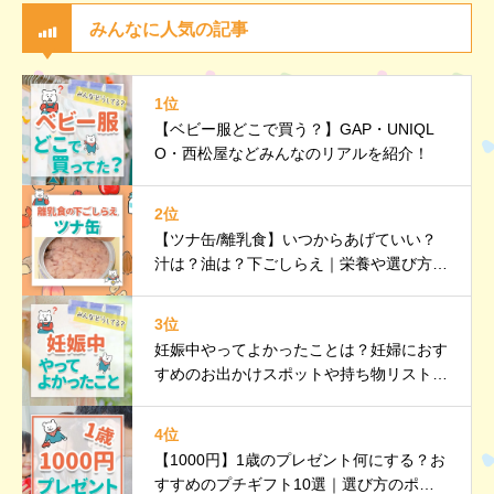
みんなに人気の記事
1位
【ベビー服どこで買う？】GAP・UNIQL
O・西松屋などみんなのリアルを紹介！
2位
【ツナ缶/離乳食】いつからあげていい？
汁は？油は？下ごしらえ｜栄養や選び方、
調理のポイントなど詳しく解説
3位
妊娠中やってよかったことは？妊婦におす
すめのお出かけスポットや持ち物リストも
紹介
4位
【1000円】1歳のプレゼント何にする？お
すすめのプチギフト10選｜選び方のポイ