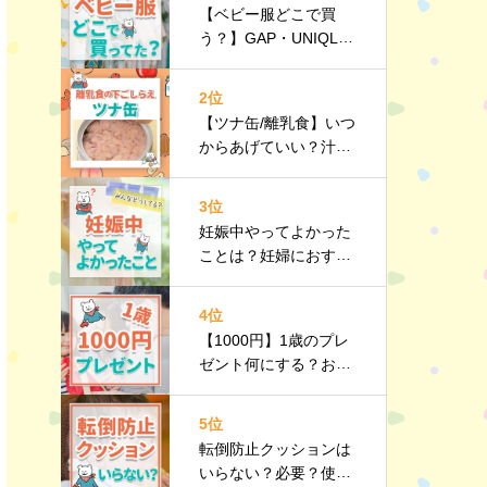
【ベビー服どこで買
う？】GAP・UNIQL
O・西松屋などみんな
のリアルを紹介！
2位
【ツナ缶/離乳食】いつ
からあげていい？汁
は？油は？下ごしらえ
｜栄養や選び方、調理
3位
のポイントなど詳しく
妊娠中やってよかった
解説
ことは？妊婦におすす
めのお出かけスポット
や持ち物リストも紹介
4位
【1000円】1歳のプレ
ゼント何にする？おす
すめのプチギフト10選
｜選び方のポイントも
5位
紹介
転倒防止クッションは
いらない？必要？使う