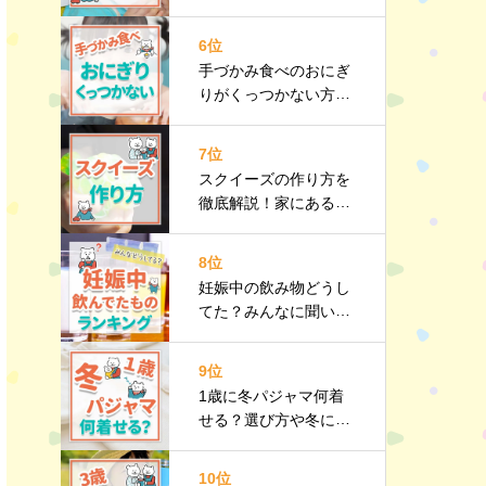
メリット・デメリット
やおすすめ商品も紹介
6位
手づかみ食べのおにぎ
りがくっつかない方法
は？注意点や手づかみ
食べレシピも紹介
7位
スクイーズの作り方を
徹底解説！家にあるも
のでカンタン手作り♪
おすすめ商品も
8位
妊娠中の飲み物どうし
てた？みんなに聞いた
おすすめをランキング
で紹介
9位
1歳に冬パジャマ何着
せる？選び方や冬にお
すすめのパジャマも紹
介
10位