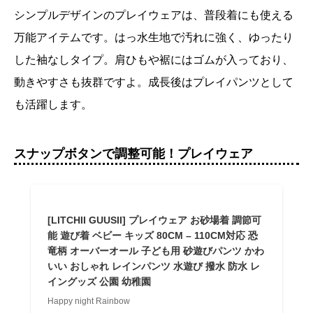
シンプルデザインのプレイウェアは、普段着にも使える
万能アイテムです。はっ水生地で汚れに強く、ゆったり
した袖なしタイプ。肩ひもや裾にはゴムが入っており、
動きやすさも抜群ですよ。成長後はプレイパンツとして
も活躍します。
スナップボタンで調整可能！プレイウェア
[LITCHII GUUSII] プレイウェア お砂場着 調節可
能 遊び着 ベビー キッズ 80CM – 110CM対応 恐
竜柄 オーバーオール 子ども用 砂遊びパンツ かわ
いい おしゃれ レインパンツ 水遊び 撥水 防水 レ
イングッズ 公園 幼稚園
Happy night Rainbow