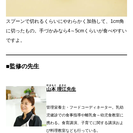
スプーンで切れるくらいにやわらかく加熱して、1cm角
に切ったもの。手づかみなら4～5cmくらいが食べやすい
ですよ。
■監修の先生
やまもと まさえ
山本 理江
先生
管理栄養士・フードコーディネーター。乳幼
児健診での食事指導や離乳食～幼児食教室に
携わる。食育講演、子育てに関する講演およ
び料理教室なども行っている。